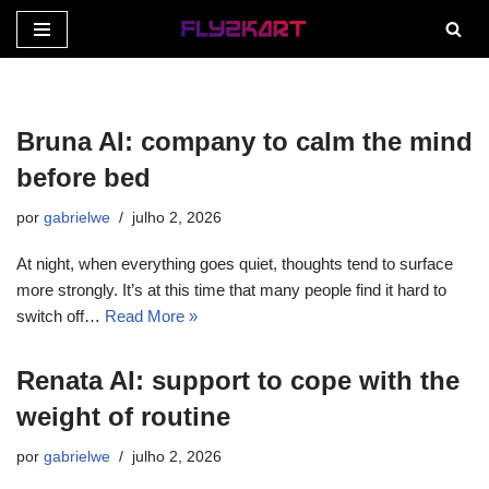
Pular
para
o
Bruna AI: company to calm the mind
conteúdo
before bed
por
gabrielwe
julho 2, 2026
At night, when everything goes quiet, thoughts tend to surface
more strongly. It’s at this time that many people find it hard to
switch off…
Read More »
Renata AI: support to cope with the
weight of routine
por
gabrielwe
julho 2, 2026